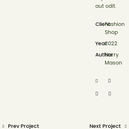
aut odit.
Client
Fashion
Shop
Year
2022
Author
Harry
Mason
Prev Project
Next Project